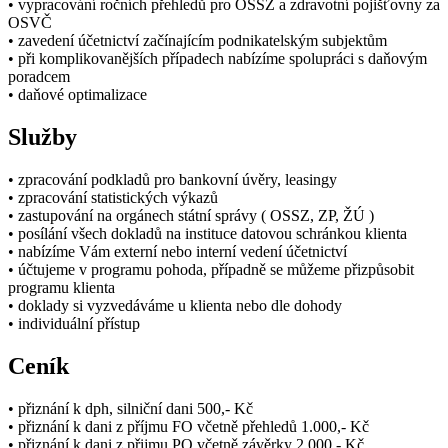
• vypracování ročních přehledů pro OSSZ a zdravotní pojišťovny za
OSVČ
• zavedení účetnictví začínajícím podnikatelským subjektům
• při komplikovanějších případech nabízíme spolupráci s daňovým
poradcem
• daňové optimalizace
Služby
• zpracování podkladů pro bankovní úvěry, leasingy
• zpracování statistických výkazů
• zastupování na orgánech státní správy ( OSSZ, ZP, ŽÚ )
• posílání všech dokladů na instituce datovou schránkou klienta
• nabízíme Vám externí nebo interní vedení účetnictví
• účtujeme v programu pohoda, případně se můžeme přizpůsobit
programu klienta
• doklady si vyzvedáváme u klienta nebo dle dohody
• individuální přístup
Ceník
• přiznání k dph, silniční dani 500,- Kč
• přiznání k dani z příjmu FO včetně přehledů 1.000,- Kč
• přiznání k dani z přijmu PO včetně závěrky 2.000,- Kč