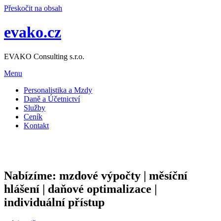
Přeskočit na obsah
evako.cz
EVAKO Consulting s.r.o.
Menu
Personalistika a Mzdy
Daně a Účetnictví
Služby
Ceník
Kontakt
Nabízíme:
mzdové výpočty | měsíční
hlášení | daňové optimalizace |
individuální přístup