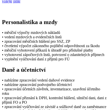
volejte
pište
Personalistika a mzdy
• měsíční výpočty mzdových nákladů
• vedení mzdových a evidenčních listů
• zpracování měsíčních hlášení pro SSZ, ZP
• čtvrtletní výpočet zákonného pojištění odpovědnosti za škodu
• měsíční vyhotovení příkazů k úhradě pro příslušné platby
• vyhotovení zápočtových listů, potvrzení o zdanitelných příjmech
• vyplnění vyúčtování daní z příjmů pro FÚ
Daně a účetnictví
• nabízíme zpracování vedení daňové evidence
• nabízíme zpracování podvojného účetnictví
• zpracování účetních závěrek, inventarizace, uzavření účetního
roku
• zpracování přiznání k DPH, kontrolní hlášení, silniční dani, dani z
příjmů FO a PO
• zpracování vyúčtování ze závislé a srážkové daně za zaměstnance